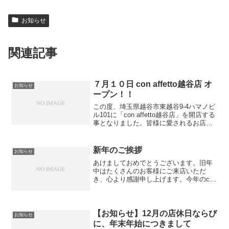
お知らせ
関連記事
７月１０日 con affetto越谷店 オ
お知らせ
ープン！！
この度、埼玉県越谷市東越谷9-4ハマノビ
ル101に「con affetto越谷店」を開店する
事となりました。皆様に愛されるお店に
なれますよう、従業員一同努めて参りま
すのでご指導賜りますようお願いいたし
ます。
新年のご挨拶
お知らせ
あけましておめでとうございます。旧年
中はたくさんのお客様にご来店いただ
き、心より感謝申し上げます。今年のcon
affettoでは、2023年も全てのお客様に満
足頂けるお店を目指し、スタッフ一丸と
なって頑張ってまいります。なお、新年
は全店舗...
【お知らせ】12月の店休日ならび
お知らせ
に、年末年始につきまして