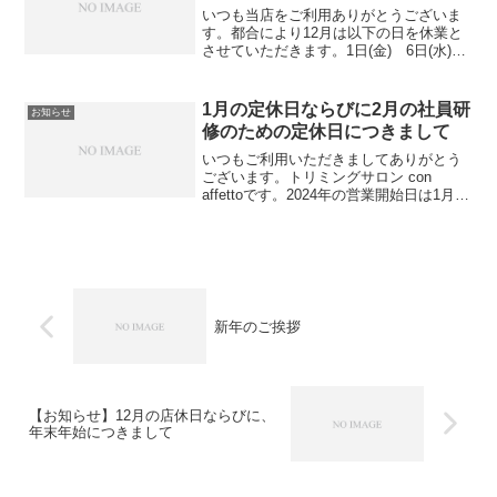
いつも当店をご利用ありがとうございま
す。都合により12月は以下の日を休業と
させていただきます。1日(金) 6日(水)
14日(木) 19日（火） 25日(月)年内は12
月31日(日)まで営業いたします。年始につ
きましては1月4日(木)まで休...
1月の定休日ならびに2月の社員研
お知らせ
修のための定休日につきまして
いつもご利用いただきましてありがとう
ございます。トリミングサロン con
affettoです。2024年の営業開始日は1月5
日（火）からとさせていただきます。5日
以降の1月の定休日は10日、17日、24
日、31日(いずれも水曜日) とさせて...
新年のご挨拶
【お知らせ】12月の店休日ならびに、
年末年始につきまして